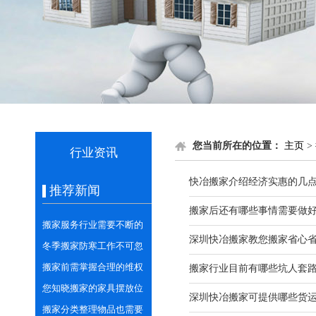
您当前所在的位置：
主页
>
行业资讯
快冶搬家介绍经济实惠的几
推荐新闻
搬家后还有哪些事情需要做
搬家服务行业需要不断的
深圳快冶搬家教您搬家省心
学习与创新
冬季搬家防寒工作不可忽
视
搬家前需掌握合理的维权
搬家行业目前有哪些坑人套
意识
您知晓搬家的家具摆放位
深圳快冶搬家可提供哪些货
置的相关讲究吗？
搬家分类整理物品也需要