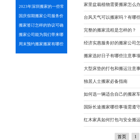
家里盆栽植物需要搬家怎么
专业的技巧
2023年深圳搬家的一些常
见小习俗
国庆假期搬家公司服务价
台风天气可以搬家吗？有哪
格会上涨吗？
搬家签订怎样的协议可确
完整的搬家流程是怎样的？
保双方的合法权益
搬家公司能为我们带来哪
经济实惠服务好的搬家公司
些便利之处？
周末预约搬家搬家有哪些
需注意的？
搬家选好日子有哪些注意事
大型床垫的打包和搬运注意
独居人士搬家必备指南
如何选一辆适合自己的搬家
国际长途搬家哪些事项需遵
红木家具如何打包与安全搬
首页
1