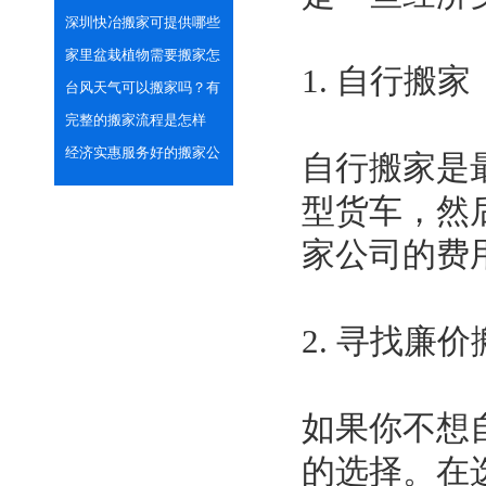
套路？
深圳快冶搬家可提供哪些
货运车型？
家里盆栽植物需要搬家怎
1. 自行搬家
么办？
台风天气可以搬家吗？有
哪些注意事项？
完整的搬家流程是怎样
的？
经济实惠服务好的搬家公
自行搬家是
司怎么找？
型货车，然
家公司的费
2. 寻找廉
如果你不想
的选择。在