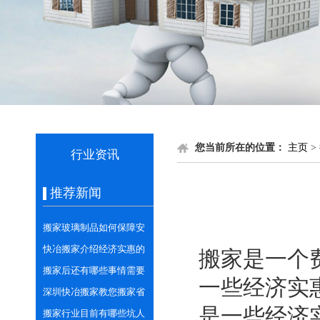
您当前所在的位置：
主页
>
行业资讯
推荐新闻
搬家玻璃制品如何保障安
全
快冶搬家介绍经济实惠的
搬家是一个
几点搬家方式
搬家后还有哪些事情需要
一些经济实
做好？
深圳快冶搬家教您搬家省
是一些经济
心省力的打包技巧
搬家行业目前有哪些坑人