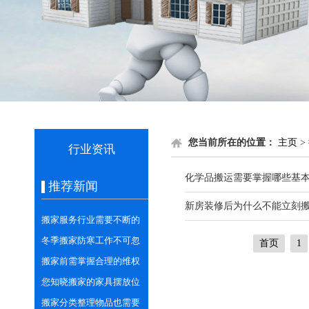
您当前所在的位置：
主页
>
行业资讯
化学品搬运需要掌握哪些基
推荐新闻
新房装修后为什么不能立刻
搬家服务行业需要不断的
学习与创新
冬季搬家防寒工作不可忽
首页
1
视
搬家前需掌握合理的维权
意识
您知晓搬家的家具摆放位
置的相关讲究吗？
搬家分类整理物品也需要