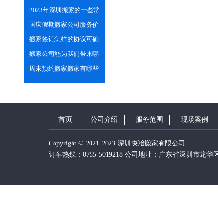
专业的技巧
2023年深圳搬家的一些常
见小习俗
国庆假期搬家公司服务价
格会上涨吗？
搬家签订怎样的协议可确
保双方的合法权益
搬家公司能为我们带来哪
些便利之处？
周末预约搬家搬家有哪些
需注意的？
首页
公司介绍
服务范围
现场案例
Copyright © 2021-2023 深圳快冶搬家有限公司
订车热线：0755-5019218 公司地址：广东省深圳市龙华