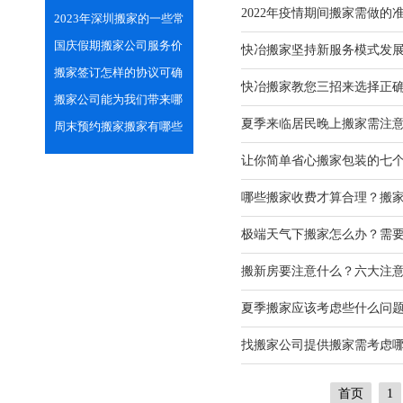
2022年疫情期间搬家需做的
专业的技巧
2023年深圳搬家的一些常
见小习俗
国庆假期搬家公司服务价
快冶搬家坚持新服务模式发
格会上涨吗？
搬家签订怎样的协议可确
快冶搬家教您三招来选择正
保双方的合法权益
搬家公司能为我们带来哪
夏季来临居民晚上搬家需注
些便利之处？
周末预约搬家搬家有哪些
需注意的？
让你简单省心搬家包装的七
哪些搬家收费才算合理？搬
极端天气下搬家怎么办？需
搬新房要注意什么？六大注
夏季搬家应该考虑些什么问
找搬家公司提供搬家需考虑
首页
1