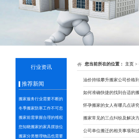
您当前所在的位置：
主页
>
行业资讯
油价持续攀升搬家公司价格
推荐新闻
如何准确快捷的找到合适的
搬家服务行业需要不断的
怀孕搬家的女人有哪几点讲
学习与创新
冬季搬家防寒工作不可忽
视
搬家前需掌握合理的维权
搬家常见的三点纠纷及解决
意识
您知晓搬家的家具摆放位
公司单位搬迁的相关事项和
置的相关讲究吗？
搬家分类整理物品也需要