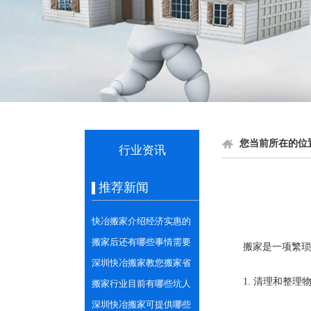
您当前所在的位
行业资讯
推荐新闻
快冶搬家介绍经济实惠的
几点搬家方式
搬家后还有哪些事情需要
搬家是一项繁琐
做好？
深圳快冶搬家教您搬家省
1. 清理和整理
心省力的打包技巧
搬家行业目前有哪些坑人
套路？
深圳快冶搬家可提供哪些