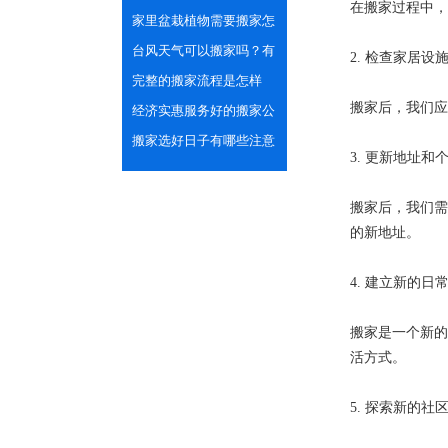
在搬家过程中，
货运车型？
家里盆栽植物需要搬家怎
么办？
台风天气可以搬家吗？有
2. 检查家居设
哪些注意事项？
完整的搬家流程是怎样
搬家后，我们应
的？
经济实惠服务好的搬家公
司怎么找？
搬家选好日子有哪些注意
3. 更新地址和
事项？
搬家后，我们需
的新地址。
4. 建立新的日
搬家是一个新的
活方式。
5. 探索新的社