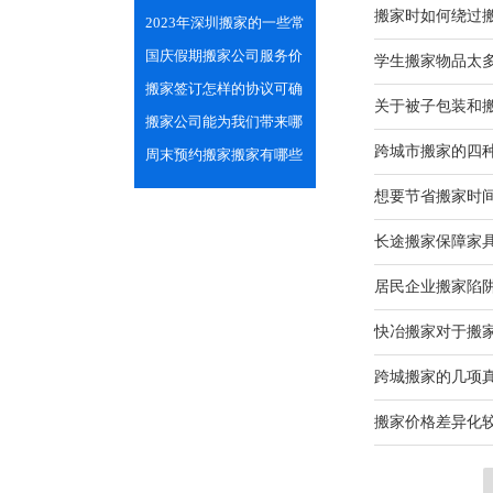
搬家时如何绕过
专业的技巧
2023年深圳搬家的一些常
见小习俗
国庆假期搬家公司服务价
学生搬家物品太
格会上涨吗？
搬家签订怎样的协议可确
关于被子包装和
保双方的合法权益
搬家公司能为我们带来哪
跨城市搬家的四
些便利之处？
周末预约搬家搬家有哪些
需注意的？
想要节省搬家时
长途搬家保障家
居民企业搬家陷阱
快冶搬家对于搬
跨城搬家的几项
搬家价格差异化