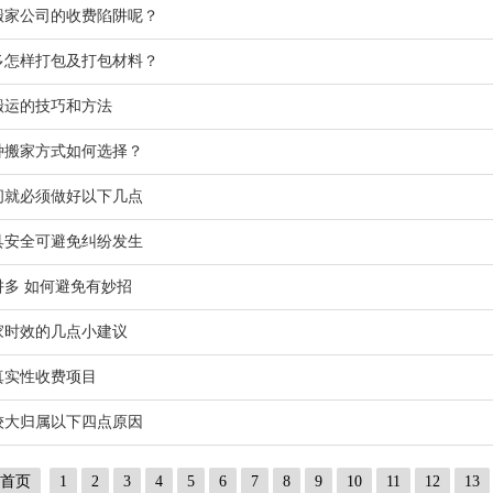
搬家公司的收费陷阱呢？
多怎样打包及打包材料？
搬运的技巧和方法
种搬家方式如何选择？
间就必须做好以下几点
具安全可避免纠纷发生
多 如何避免有妙招
家时效的几点小建议
真实性收费项目
较大归属以下四点原因
首页
1
2
3
4
5
6
7
8
9
10
11
12
13