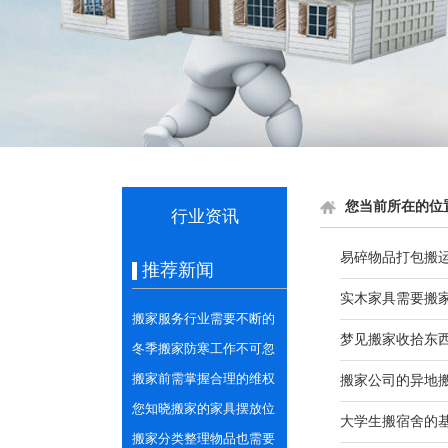
您当前所在的位
行业资讯
易碎物品打包搬
推荐新闻
实木家具需要搬
搬家服务行业需要不断的
梦见搬家收拾东
学习与创新
冬季搬家防寒工作不可忽
视
搬家前需掌握合理的维权
搬家公司的异地
意识
您知晓搬家的家具摆放位
大学生搬宿舍的
置的相关讲究吗？
搬家分类整理物品也需要