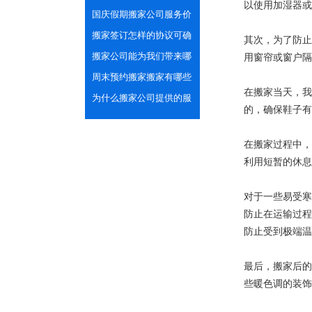
以使用加湿器或
见小习俗
国庆假期搬家公司服务价
格会上涨吗？
搬家签订怎样的协议可确
其次，为了防止
保双方的合法权益
搬家公司能为我们带来哪
用窗帘或窗户隔
些便利之处？
周末预约搬家搬家有哪些
在搬家当天，我
需注意的？
为什么搬家公司提供的服
的，确保鞋子有
务更专业安全？
在搬家过程中，
利用短暂的休息
对于一些易受寒
防止在运输过程
防止受到极端温
最后，搬家后的
些暖色调的装饰