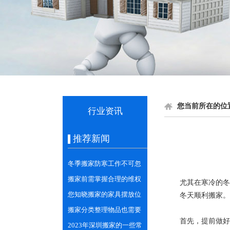
您当前所在的位
行业资讯
推荐新闻
冬季搬家防寒工作不可忽
视
搬家前需掌握合理的维权
尤其在寒冷的冬
意识
您知晓搬家的家具摆放位
冬天顺利搬家。
置的相关讲究吗？
搬家分类整理物品也需要
首先，提前做好
专业的技巧
2023年深圳搬家的一些常