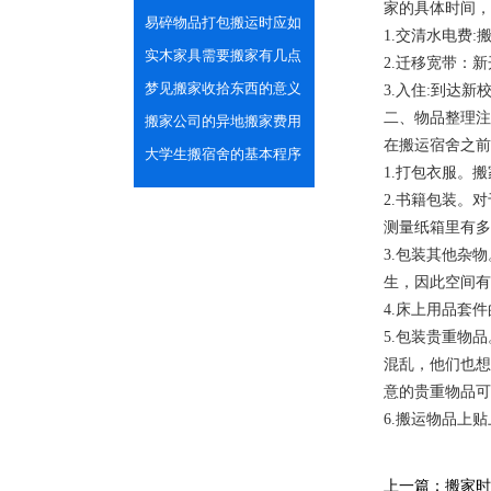
家的具体时间，
品的清单
易碎物品打包搬运时应如
1.交清水电费
何注意安全呢？
实木家具需要搬家有几点
2.迁移宽带：
注意事项
梦见搬家收拾东西的意义
3.入住:到达
二、物品整理注
搬家公司的异地搬家费用
在搬运宿舍之前
计算方法
大学生搬宿舍的基本程序
1.打包衣服。
和注意事项
2.书籍包装。
测量纸箱里有多
3.包装其他杂
生，因此空间有
4.床上用品套
5.包装贵重物
混乱，他们也想
意的贵重物品可
6.搬运物品上
上一篇：搬家时