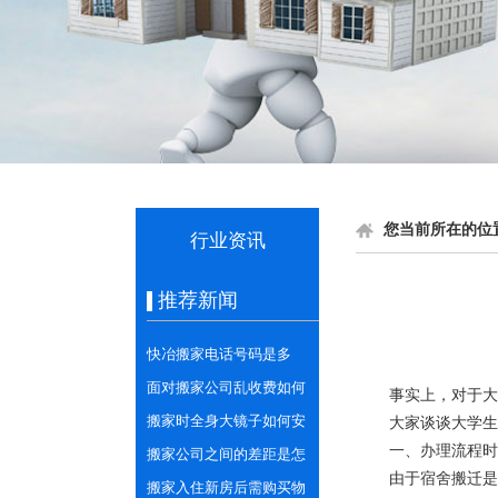
您当前所在的位
行业资讯
推荐新闻
快冶搬家电话号码是多
少？需提前预定车辆吗？
面对搬家公司乱收费如何
事实上，对于大
正确应对和处理？
搬家时全身大镜子如何安
大家谈谈大学生
一、办理流程时
全搬运打包？
搬家公司之间的差距是怎
由于宿舍搬迁是
样的？
搬家入住新房后需购买物