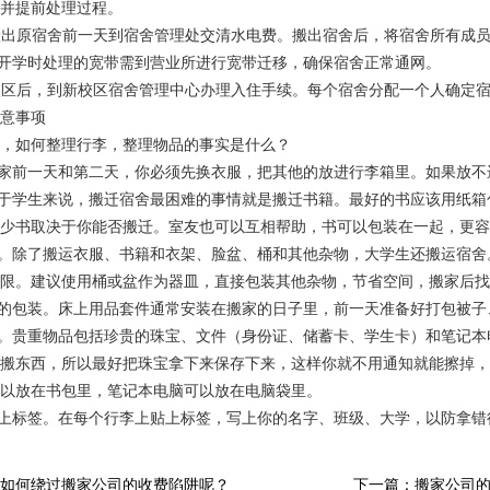
并提前处理过程。
:搬出原宿舍前一天到宿舍管理处交清水电费。搬出宿舍后，将宿舍所有成
新开学时处理的宽带需到营业所进行宽带迁移，确保宿舍正常通网。
新校区后，到新校区宿舍管理中心办理入住手续。每个宿舍分配一个人确定
意事项
，如何整理行李，整理物品的事实是什么？
搬家前一天和第二天，你必须先换衣服，把其他的放进行李箱里。如果放
对于学生来说，搬迁宿舍最困难的事情就是搬迁书籍。最好的书应该用纸
少书取决于你能否搬迁。室友也可以互相帮助，书可以包装在一起，更容
物。除了搬运衣服、书籍和衣架、脸盆、桶和其他杂物，大学生还搬运宿
限。建议使用桶或盆作为器皿，直接包装其他杂物，节省空间，搬家后找
件的包装。床上用品套件通常安装在搬家的日子里，前一天准备好打包被
品。贵重物品包括珍贵的珠宝、文件（身份证、储蓄卡、学生卡）和笔记
搬东西，所以最好把珠宝拿下来保存下来，这样你就不用通知就能擦掉，
以放在书包里，笔记本电脑可以放在电脑袋里。
贴上标签。在每个行李上贴上标签，写上你的名字、班级、大学，以防拿错
如何绕过搬家公司的收费陷阱呢？
下一篇：搬家公司