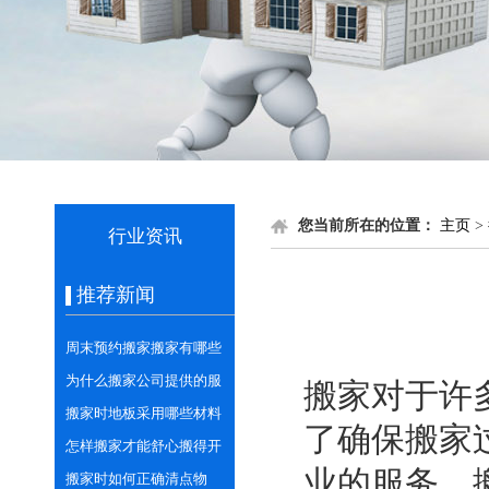
您当前所在的位置：
主页
>
行业资讯
推荐新闻
周末预约搬家搬家有哪些
需注意的？
为什么搬家公司提供的服
搬家对于许
务更专业安全？
搬家时地板采用哪些材料
了确保搬家
进行保护呢？
怎样搬家才能舒心搬得开
业的服务。
心？
搬家时如何正确清点物