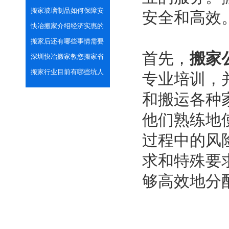
品？
搬家玻璃制品如何保障安
安全和高效
全
快冶搬家介绍经济实惠的
几点搬家方式
搬家后还有哪些事情需要
首先，
搬家
做好？
深圳快冶搬家教您搬家省
心省力的打包技巧
搬家行业目前有哪些坑人
专业培训，
套路？
和搬运各种
他们熟练地
过程中的风
求和特殊要
够高效地分