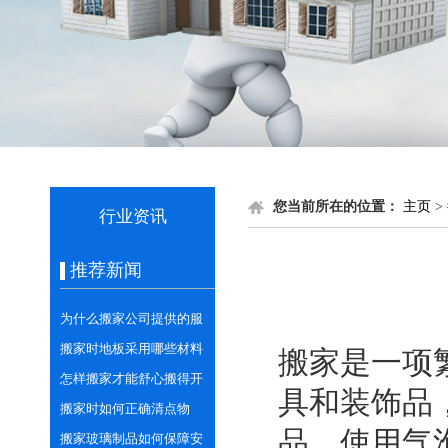
您当前所在的位置：
主页
>
行业资讯
推荐新闻
为什么搬家公司提供的服
务更专业安全？
搬家时地板采用哪些材料
搬家是一项
进行保护呢？
怎样搬家才能舒心搬得开
具和装饰品
心？
搬家时如何正确清点物
品，使用气
品？
搬家玻璃制品如何保障安