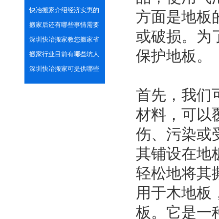
全
快冶搬家介绍经济实惠的
方面是地板
几点搬家方式
搬家后还有哪些事情需要
或破损。为
做好？
深圳快冶搬家教您搬家省
保护地板。
心省力的打包技巧
搬家行业目前有哪些坑人
套路？
深圳快冶搬家可提供哪些
货运车型？
首先，我们
材料，可以
伤、污染或
其铺设在地
轻松地将其
用于木地板
板。它是一