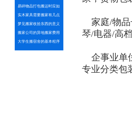
品的清单
易碎物品打包搬运时应如
何注意安全呢？
实木家具需要搬家有几点
家庭/物品
注意事项
梦见搬家收拾东西的意义
琴/电器/高
搬家公司的异地搬家费用
计算方法
大学生搬宿舍的基本程序
和注意事项
企事业单位
专业分类包