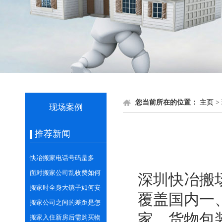
您当前所在的位置：
主页
>
现场案例
推荐新闻
快冶搬家电话号码是多
少？需提前预定车辆吗？
面对搬家公司乱收费如何
深圳快冶搬
正确应对和处理？
搬家时全身大镜子如何安
覆盖国内一
全搬运打包？
搬家公司之间的差距是怎
家，货物包
样的？
搬家入住新房后需购买物