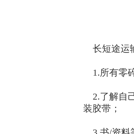
长短途运
1.所有零
2.了解自
装胶带；
3.书/资